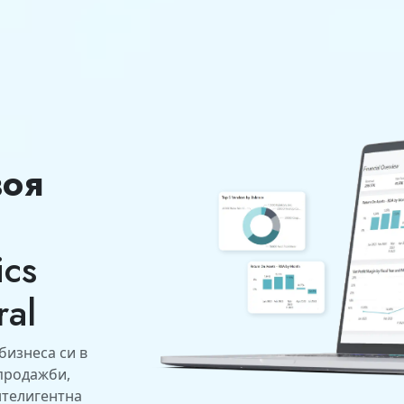
воя
ics
ral
бизнеса си в
 продажби,
нтелигентна