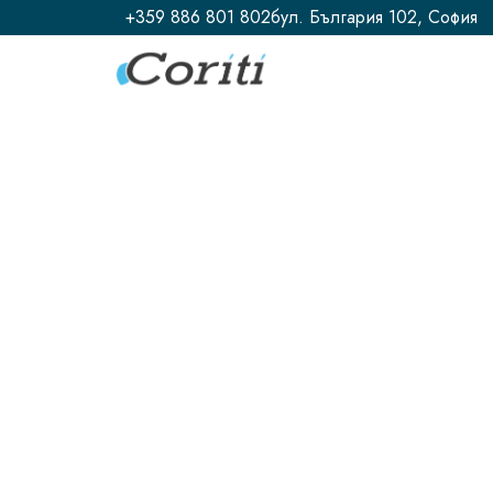
+359 886 801 802
бул. България 102, София